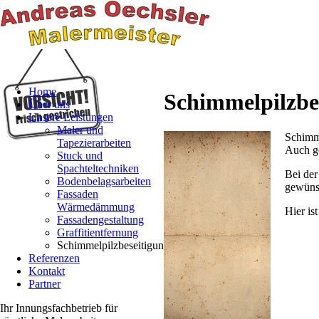
Home
Schimmelpilzbe
Über uns
Unsere Leistungen
Maler und
Schimme
Tapezierarbeiten
Auch ge
Stuck und
Spachteltechniken
Bei der
Bodenbelagsarbeiten
gewünsc
Fassaden
Wärmedämmung
Hier is
Fassadengestaltung
Graffitientfernung
Schimmelpilzbeseitigung
Referenzen
Kontakt
Partner
Ihr Innungsfachbetrieb für